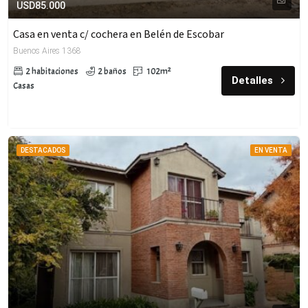
USD85.000
Casa en venta c/ cochera en Belén de Escobar
Buenos Aires 1368
2 habitaciones
2 baños
102m²
Detalles
Casas
DESTACADOS
EN VENTA