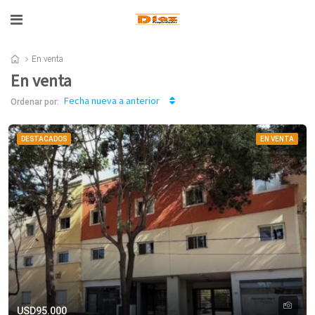
En venta
En venta
Fecha nueva a anterior
Ordenar por:
DESTACADOS
EN VENTA
USD95.000