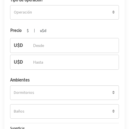
Tipo de operación
Operación
Precio
$
u$d
|
U$D
U$D
Ambientes
Dormitorios
Baños
Superficie