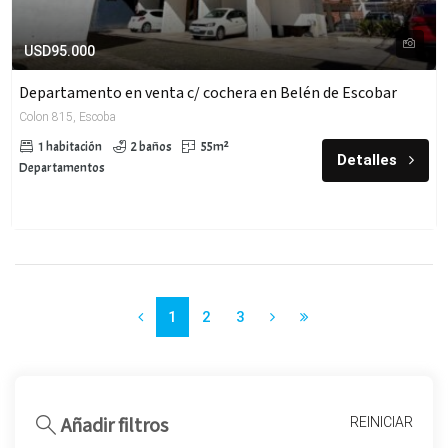
USD95.000
Departamento en venta c/ cochera en Belén de Escobar
Colon 815, Escoba
1 habitación
2 baños
55m²
Detalles
Departamentos
1
2
3
Añadir filtros
REINICIAR