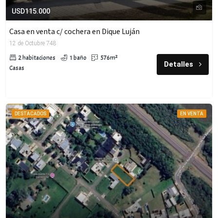
USD115.000
Casa en venta c/ cochera en Dique Luján
12 de Octubre 748
2 habitaciones
1 baño
576m²
Detalles
Casas
DESTACADOS
EN VENTA