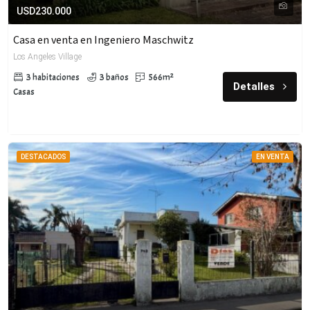
USD230.000
Casa en venta en Ingeniero Maschwitz
Los Angeles Village
3 habitaciones
3 baños
566m²
Detalles
Casas
DESTACADOS
EN VENTA