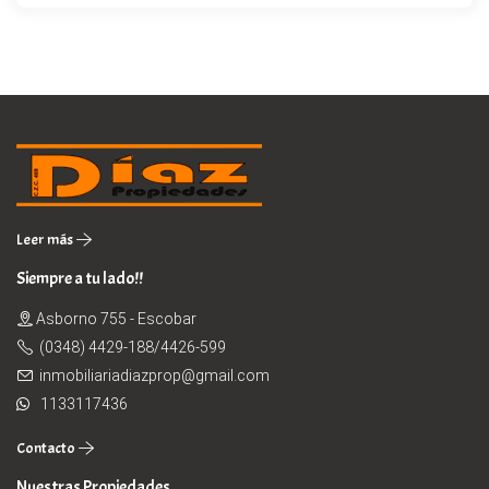
Leer más
Siempre a tu lado!!
Asborno 755 - Escobar
(0348) 4429-188/4426-599
inmobiliariadiazprop@gmail.com
1133117436
Contacto
Nuestras Propiedades